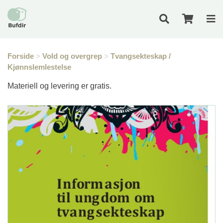
Forside
>
Vold og overgrep
>
Tvangsekteskap /
Kjønnslemlestelse
Materiell og levering er gratis.