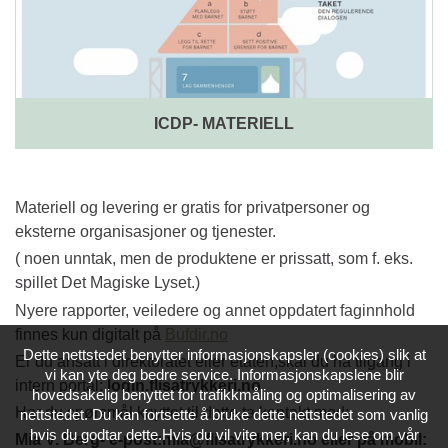
ICDP- MATERIELL
Materiell og levering er gratis for privatpersoner og
eksterne organisasjoner og tjenester.
( noen unntak, men de produktene er prissatt, som f. eks.
spillet Det Magiske Lyset.)
Nyere rapporter, veiledere og annet oppdatert faginnhold
finnes kun digitalt på
Bufdir.no
Dette nettstedet benytter informasjonskapsler (cookies) slik at
Er du ansatt i direktoratet eller etaten,skal du ha tilgang i
vi kan yte deg bedre service. Informasjonskapslene blir
intern portal:
login.flisatrykkeri.no
hovedsakelig benyttet for trafikkmåling og optimalisering av
Har du spørsmål knyttet til dette,ta kontakt med:
nettstedet. Du kan fortsette å bruke dette nettstedet som vanlig
hvis du godtar dette.Hvis du vil vite mer, kan du lese om vår
Mia V. Berg- e-post:mia@flisatrykkeri.no eller på mobil: