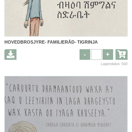
HOVEDBROSJYRE- FAMILIERÅD- TIGRINJA
-
+
Lagerstatus:
500