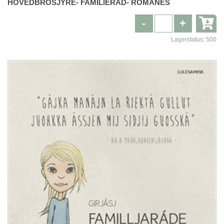
HOVEDBROSJYRE- FAMILIERÅD- ROMANES
-
+
Lagerstatus:
500