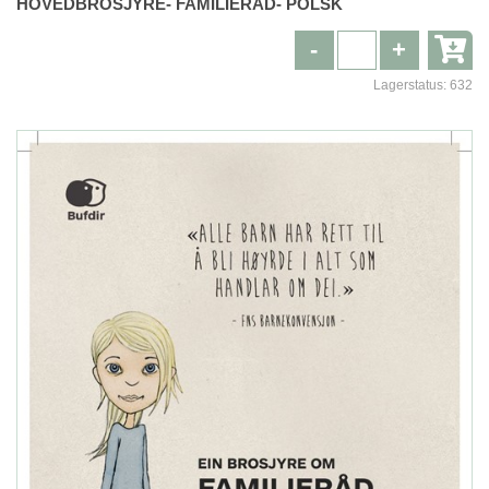
HOVEDBROSJYRE- FAMILIERÅD- POLSK
-
+
Lagerstatus:
632