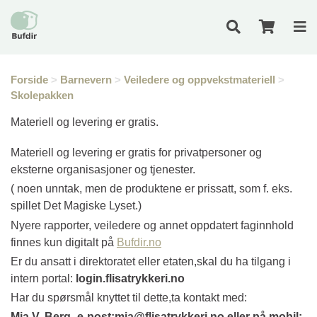
Forside
>
Barnevern
>
Veiledere og oppvekstmateriell
>
Skolepakken
Materiell og levering er gratis.
Materiell og levering er gratis for privatpersoner og
eksterne organisasjoner og tjenester.
( noen unntak, men de produktene er prissatt, som f. eks.
spillet Det Magiske Lyset.)
Nyere rapporter, veiledere og annet oppdatert faginnhold
finnes kun digitalt på
Bufdir.no
Er du ansatt i direktoratet eller etaten,skal du ha tilgang i
intern portal:
login.flisatrykkeri.no
Har du spørsmål knyttet til dette,ta kontakt med:
Mia V. Berg- e-post:mia@flisatrykkeri.no eller på mobil: