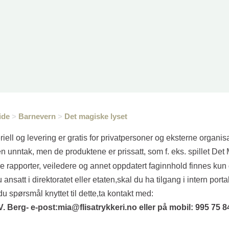
ide
>
Barnevern
>
Det magiske lyset
riell og levering er gratis for privatpersoner og eksterne organis
en unntak, men de produktene er prissatt, som f. eks. spillet Det
e rapporter, veiledere og annet oppdatert faginnhold finnes kun 
 ansatt i direktoratet eller etaten,skal du ha tilgang i intern porta
du spørsmål knyttet til dette,ta kontakt med:
V. Berg- e-post:mia@flisatrykkeri.no eller på mobil: 995 75 8