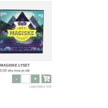
 MAGISKE LYSET
0,00 eks.mva pr.stk
-
+
Lagerstatus:
559