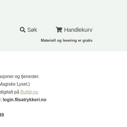
Søk
Handlekurv
Materiell og levering er gratis
asjoner og tjenester.
 Magiske Lyset.)
digitalt på
Bufdir.no
l:
login.flisatrykkeri.no
49