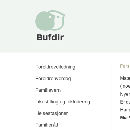
Fors
Foreldreveiledning
Foreldrehverdag
Mate
( no
Familievern
Nyer
Likestilling og inkludering
Er du
Har 
Helsestasjoner
Mia 
Familieråd