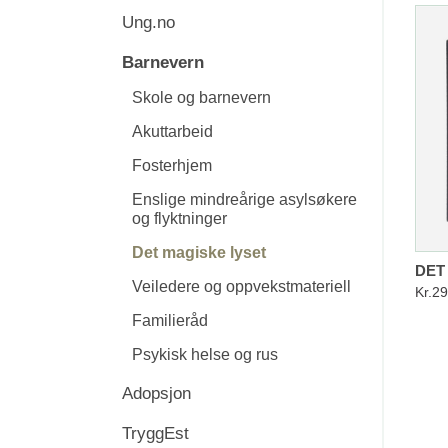
Ung.no
Barnevern
Skole og barnevern
Akuttarbeid
Fosterhjem
Enslige mindreårige asylsøkere
og flyktninger
Det magiske lyset
DET
Veiledere og oppvekstmateriell
Kr.29
Familieråd
Psykisk helse og rus
Adopsjon
TryggEst