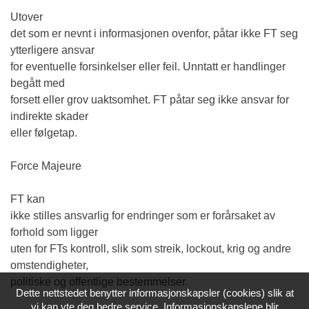
Utover
det som er nevnt i informasjonen ovenfor, påtar ikke FT seg
ytterligere ansvar
for eventuelle forsinkelser eller feil. Unntatt er handlinger
begått med
forsett eller grov uaktsomhet. FT påtar seg ikke ansvar for
indirekte skader
eller følgetap.
Force Majeure
FT kan
ikke stilles ansvarlig for endringer som er forårsaket av
forhold som ligger
uten for FTs kontroll, slik som streik, lockout, krig og andre
omstendigheter,
politiske og offentlige bestemmelser.
Dette nettstedet benytter informasjonskapsler (cookies) slik at
vi kan yte deg bedre service. Informasjonskapslene blir