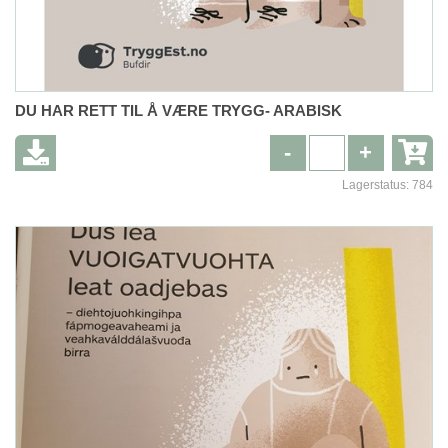
DU HAR RETT TIL Å VÆRE TRYGG- ARABISK
-
+
Lagerstatus:
784