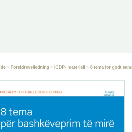
ide
>
Foreldreveiledning
>
ICDP- materiell
>
8 tema for godt sams