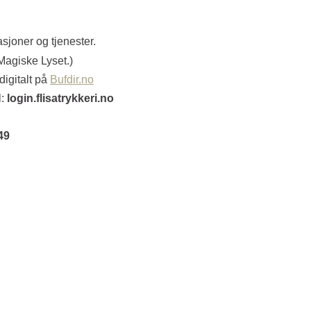
asjoner og tjenester.
 Magiske Lyset.)
digitalt på
Bufdir.no
l:
login.flisatrykkeri.no
49