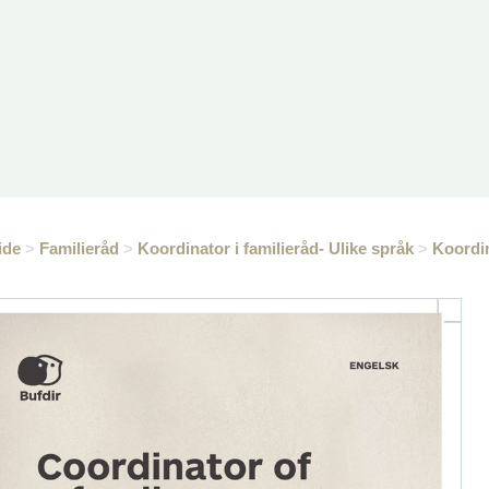
ide
>
Familieråd
>
Koordinator i familieråd- Ulike språk
>
Koordin