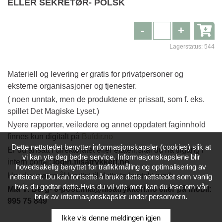
ELLER SEKRETØR- POLSK
-
+
Lagerstatus:
544
Materiell og levering er gratis for privatpersoner og
eksterne organisasjoner og tjenester.
( noen unntak, men de produktene er prissatt, som f. eks.
spillet Det Magiske Lyset.)
Nyere rapporter, veiledere og annet oppdatert faginnhold
finnes kun digitalt på
Bufdir.no
Dette nettstedet benytter informasjonskapsler (cookies) slik at
Er du ansatt i direktoratet eller etaten,skal du ha tilgang i
vi kan yte deg bedre service. Informasjonskapslene blir
intern portal:
login.flisatrykkeri.no
hovedsakelig benyttet for trafikkmåling og optimalisering av
Har du spørsmål knyttet til dette,ta kontakt med:
nettstedet. Du kan fortsette å bruke dette nettstedet som vanlig
hvis du godtar dette.Hvis du vil vite mer, kan du lese om vår
Mia V. Berg- e-post:mia@flisatrykkeri.no eller på mobil:
bruk av informasjonskapsler under personvern.
995 75 849
Ikke vis denne meldingen igjen