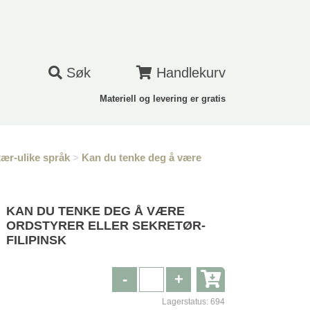
Søk
Handlekurv
Materiell og levering er gratis
tær-ulike språk
>
Kan du tenke deg å være
KAN DU TENKE DEG Å VÆRE
ORDSTYRER ELLER SEKRETØR-
FILIPINSK
-
+
Lagerstatus:
694