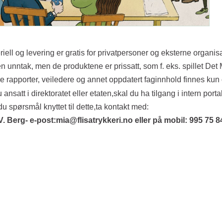
riell og levering er gratis for privatpersoner og eksterne organis
en unntak, men de produktene er prissatt, som f. eks. spillet Det
e rapporter, veiledere og annet oppdatert faginnhold finnes kun 
 ansatt i direktoratet eller etaten,skal du ha tilgang i intern porta
du spørsmål knyttet til dette,ta kontakt med:
V. Berg- e-post:mia@flisatrykkeri.no eller på mobil: 995 75 8