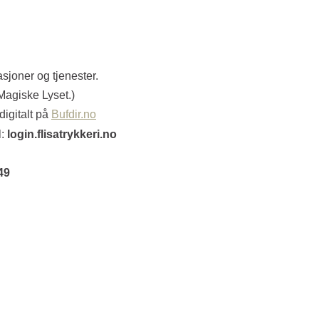
asjoner og tjenester.
 Magiske Lyset.)
digitalt på
Bufdir.no
l:
login.flisatrykkeri.no
49