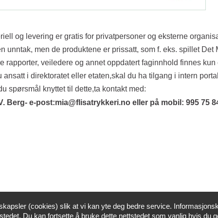
riell og levering er gratis for privatpersoner og eksterne organis
en unntak, men de produktene er prissatt, som f. eks. spillet Det
e rapporter, veiledere og annet oppdatert faginnhold finnes kun 
 ansatt i direktoratet eller etaten,skal du ha tilgang i intern porta
du spørsmål knyttet til dette,ta kontakt med:
V. Berg- e-post:mia@flisatrykkeri.no eller på mobil: 995 75 8
skapsler (cookies) slik at vi kan yte deg bedre service. Informasjonsk
stedet. Du kan fortsette å bruke dette nettstedet som vanlig hvis du g