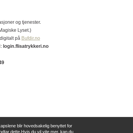
asjoner og tjenester.
 Magiske Lyset.)
digitalt på
Bufdir.no
l:
login.flisatrykkeri.no
49
apslene blir hovedsakelig benyttet for
odtar dette.Hvis du vil vite mer, kan du