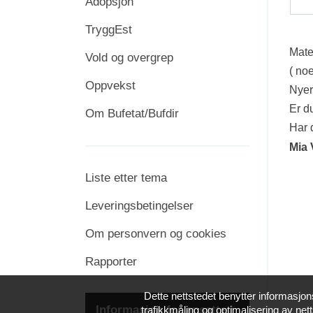
Adopsjon
TryggEst
Mate
Vold og overgrep
( no
Oppvekst
Nyer
Er du
Om Bufetat/Bufdir
Har 
Mia 
Liste etter tema
Leveringsbetingelser
Om personvern og cookies
Rapporter
Dette nettstedet benytter informasjon
Informasjon for ansatte i
trafikkmåling og optimalisering av nett