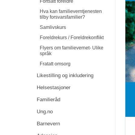
Fortsatt foreldre
Hva kan familieverntjenesten
tilby forsvarsfamilier?
Samlivskurs
Foreldrekurs / Foreldrekonflikt
Flyers om familievernet- Ulike
språk
Fratatt omsorg
Likestilling og inkludering
Helsestasjoner
Familieråd
Ung.no
Barnevern