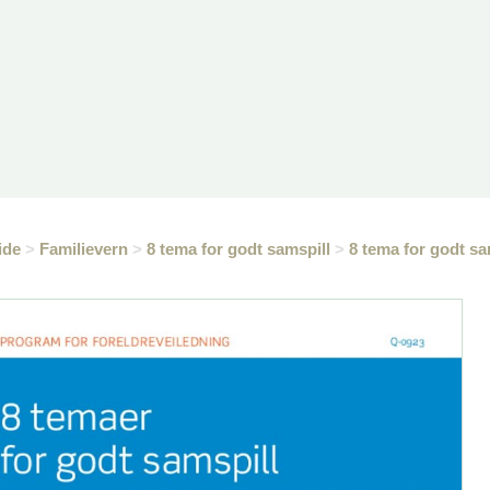
ide
>
Familievern
>
8 tema for godt samspill
>
8 tema for godt sa