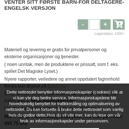
VENTER SITT FØRSTE BARN-FOR DELTAGERE-
ENGELSK VERSJON
-
+
Lagerstatus:
1000+
Materiell og levering er gratis for privatpersoner og
eksterne organisasjoner og tjenester.
( noen unntak, men de produktene er prissatt, som f. eks.
spillet Det Magiske Lyset.)
Nyere rapporter, veiledere og annet oppdatert faginnhold
finnes kun digitalt på
Bufdir.no
Dette nettstedet benytter informasjonskapsler (cookies) slik at
Er du ansatt i direktoratet eller etaten,skal du ha tilgang i
vi kan yte deg bedre service. Informasjonskapslene blir
intern portal:
login.flisatrykkeri.no
hovedsakelig benyttet for trafikkmåling og optimalisering av
Har du spørsmål knyttet til dette,ta kontakt med:
nettstedet. Du kan fortsette å bruke dette nettstedet som vanlig
hvis du godtar dette.Hvis du vil vite mer, kan du lese om vår
Mia V. Berg- e-post:mia@flisatrykkeri.no eller på mobil:
bruk av informasjonskapsler under personvern.
995 75 849