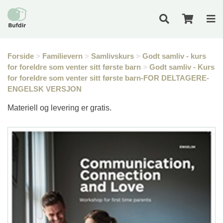
Forside
>
Familievern
>
Samlivskurs
>
Godt samliv - kurs
for foreldre som venter sitt første barn
>
Godt samliv - Kurs
for foreldre som venter sitt første barn-FOR DELTAGERE-
ENGELSK VERSJON
Materiell og levering er gratis.